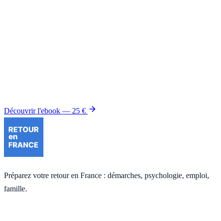
Le guide complet à garder sous la main
Le Guide du retour en France
rassemble en 100 pages PDF toutes
les démarches détaillées de ce dossier et des six autres : modèles de
lettres, cas pratiques, annexes juridiques. Mis à jour chaque année
depuis 2015.
Découvrir l'ebook — 25 €
Préparez votre retour en France : démarches, psychologie, emploi,
famille.