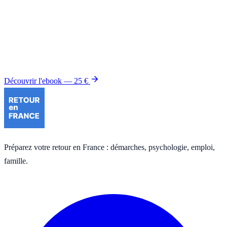
Le Guide du retour en France
rassemble en 100 pages PDF toutes
les démarches détaillées de ce dossier et des six autres : modèles de
lettres, cas pratiques, annexes juridiques. Mis à jour chaque année
depuis 2015.
Découvrir l'ebook — 25 €
Préparez votre retour en France : démarches, psychologie, emploi,
famille.