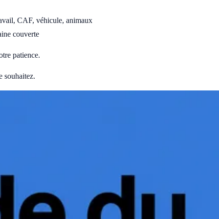
ravail, CAF, véhicule, animaux
aine couverte
otre patience.
e souhaitez.