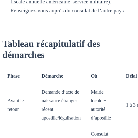
fiscale annuelle américaine, service militaire).
Renseignez-vous auprès du consulat de l’autre pays.
Tableau récapitulatif des
démarches
Phase
Démarche
Où
Délai
Demande d’acte de
Mairie
Avant le
naissance étranger
locale +
1 à 3
retour
récent +
autorité
apostille/légalisation
d’apostille
Consulat