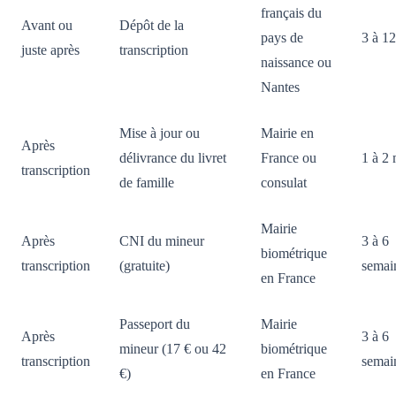
français du
Avant ou
Dépôt de la
pays de
3 à 1
juste après
transcription
naissance ou
Nantes
Mise à jour ou
Mairie en
Après
délivrance du livret
France ou
1 à 2
transcription
de famille
consulat
Mairie
Après
CNI du mineur
3 à 6
biométrique
transcription
(gratuite)
semai
en France
Passeport du
Mairie
Après
3 à 6
mineur (17 € ou 42
biométrique
transcription
semai
€)
en France