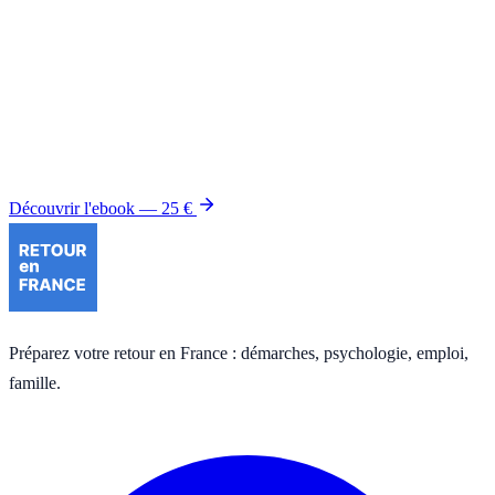
Le guide complet à garder sous la main
Le Guide du retour en France
rassemble en 100 pages PDF toutes
les démarches détaillées de ce dossier et des six autres : modèles de
lettres, cas pratiques, annexes juridiques. Mis à jour chaque année
depuis 2015.
Découvrir l'ebook — 25 €
Préparez votre retour en France : démarches, psychologie, emploi,
famille.