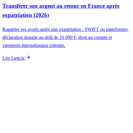
Transférer son argent au retour en France après
expatriation (2026)
Rapatrier ses avoirs après une expatriation : SWIFT ou plateformes,
déclaration douane au-delà de 10 000 €, droit au compte et
virements internationaux entrants.
Lire l'article
Aller plus loin
Le guide complet à garder sous la main
Le Guide du retour en France
rassemble en 100 pages PDF toutes
les démarches détaillées de ce dossier et des six autres : modèles de
lettres, cas pratiques, annexes juridiques. Mis à jour chaque année
depuis 2015.